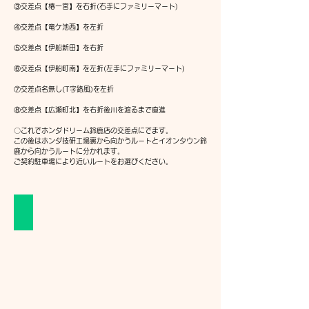
③交差点【椿一宮】を右折(右手にファミリーマート)
④交差点【竜ケ池西】を左折
⑤交差点【伊船新田】を右折
⑥交差点【伊船町南】を左折(左手にファミリーマート)
⑦交差点名無し(T字路風)を左折
​⑧交差点【広瀬町北】を右折後川を渡るまで直進
〇これでホンダドリーム鈴鹿店の交差点にでます。
この後はホンダ技研工場裏から向かうルートとイオンタウン鈴
鹿から向かうルートに分かれます。
​ご契約駐車場により近いルートをお選びください。
②一本目のT字路左折