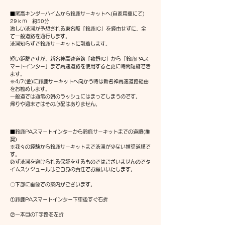
■尾高キンダーハイムから鈴鹿サーキットへ(自家用車にて)
29ｋｍ 約50分
激しい渋滞が予想される東名阪「鈴鹿IC」を経由せずに、全
て一般道路を通行します。
渋滞知らずで鈴鹿サーキットに到着します。
短い距離ですが、新名神高速道路「菰野IC」から「鈴鹿PAス
マートインター」まで高速道路を使用すると更に時間短縮でき
ます。
※4/7(金)に鈴鹿サーキットへ向かう時は新名神高速道路経由
をお勧めします。
一般道では通常の朝のラッシュにはまってしまうのです。
帰りや週末ではその心配はありません。
■鈴鹿PAスマートインターから鈴鹿サーキットまでの道順(推
奨)
※我々の経験から鈴鹿サーキットまで渋滞が少ない推奨道順で
す。
必ず渋滞を避けられる保証をするものではございませんのでタ
イムスケジュールはご自身の責任でお願いいたします。
​〇下部に画像での案内がございます。
①鈴鹿PAスマートインター下車後すぐ右折
②一本目のT字路を左折